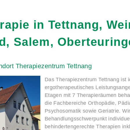
rapie
in
Tettnang,
Wei
d,
Salem,
Oberteuring
ndort
Therapiezentrum
Tettnang
Das Therapiezentrum Tettnang ist i
ergotherapeutisches Leistungsangeb
Etagen mit 7 Therapieräumen beha
die Fachbereiche Orthopädie, Pädiat
Psychosomatik sowie Geriatrie. Wi
Behandlungsschwerpunkt individuell
behindertengerechte Therapien inkl