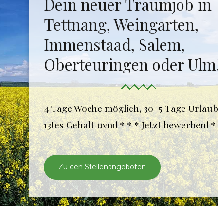
Dein neuer Traumjob in
Team
Team
Ausstellung
Tettnang, Weingarten,
Karriere
Karriere
Immenstaad, Salem,
Ausstellung
Oberteuringen oder Ulm
4 Tage Woche möglich, 30+5 Tage Urlaub
13tes Gehalt uvm! * * * Jetzt bewerben! *
Zu den Stellenangeboten