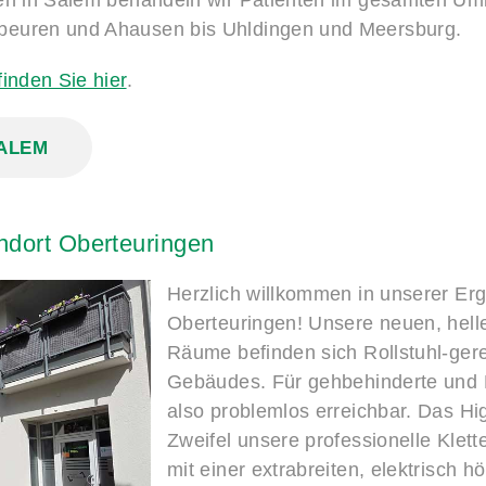
gen in Salem behandeln wir Patienten im gesamten Um
sbeuren und Ahausen bis Uhldingen und Meersburg.
finden Sie hier
.
SALEM
ndort
Oberteuringen
Herzlich willkommen in unserer Erg
Oberteuringen! Unsere neuen, helle
Räume befinden sich Rollstuhl-ger
Gebäudes. Für gehbehinderte und Ro
also problemlos erreichbar. Das High
Zweifel unsere professionelle Klet
mit einer extrabreiten, elektrisch 