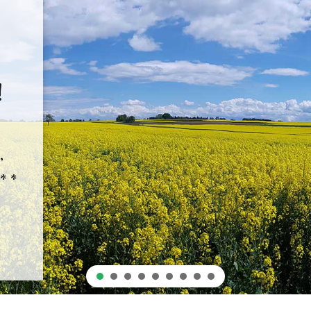
Team
Team
Team
Karriere
Karriere
Karriere
!
,
 *
*