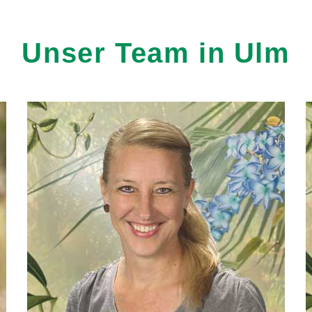
Team
Team
Team
Unser
Team
in
Ulm
Karriere
Karriere
Karriere