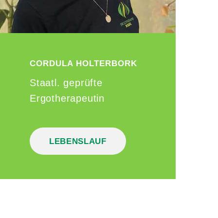
CORDULA
HOLTERBORK
Staatl. geprüfte
Ergotherapeutin
LEBENSLAUF