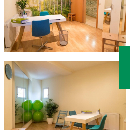
Ergotherapie
Behandlungsraum
2
Ergotherapie
Behandlungsraum
2