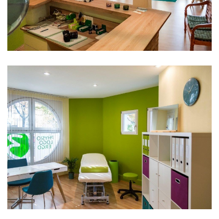
Ergotherapie
Behandlungsraum
1