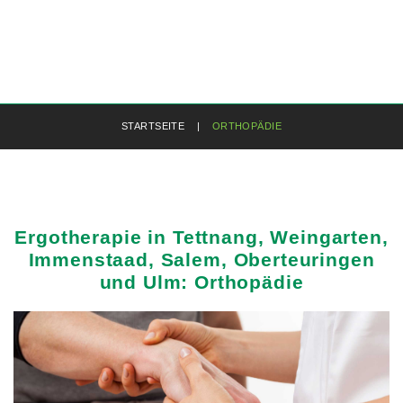
STARTSEITE
|
ORTHOPÄDIE
Ergotherapie
in
Tettnang,
Weingarten,
Immenstaad,
Salem,
Oberteuringen
und
Ulm:
Orthopädie