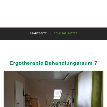
STARTSEITE
|
20181207_145737
Ergotherapie
Behandlungsraum
7