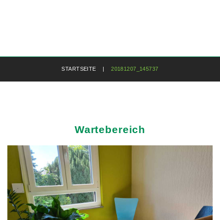
STARTSEITE
|
20181207_145737
Wartebereich