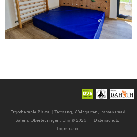
Ergotherapie Biswal | Tettnang, Weingarten, Immenstaad,
Salem, Oberteuringen, Ulm
©
2026
Datenschutz
|
Impressum