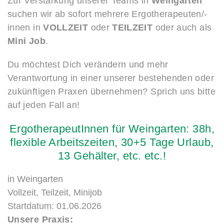
Zur Verstärkung unserer Teams in
Weingarten
suchen wir ab sofort mehrere Ergotherapeuten/-
innen in
VOLLZEIT
oder
TEILZEIT
oder auch als
Mini Job
.
Du möchtest Dich verändern und mehr
Verantwortung in einer unserer bestehenden oder
zukünftigen Praxen übernehmen? Sprich uns bitte
auf jeden Fall an!
ErgotherapeutInnen
für
Weingarten:
38h,
flexible
Arbeitszeiten,
30+5
Tage
Urlaub,
13
Gehälter,
etc.
etc.!
in
Weingarten
Vollzeit, Teilzeit, Minijob
Startdatum: 01.06.2026
Unsere Praxis: