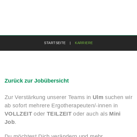
STARTSEITE
|
KARRIERE
Zurück zur Jobübersicht
Zur Verstärkung unserer Teams in
Ulm
suchen wir
ab sofort mehrere Ergotherapeuten/-innen in
VOLLZEIT
oder
TEILZEIT
oder auch als
Mini
Job
.
Du möchtest Dich verändern und mehr